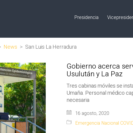
Presidencia
Vicepreside
>
News
>
San Luis La Herradura
Gobierno acerca serv
Usulután y La Paz
Tres cabinas móviles se ins
Umaña. Personal médico cap
necesaria
16 agosto, 2020
Emergencia Nacional COVI