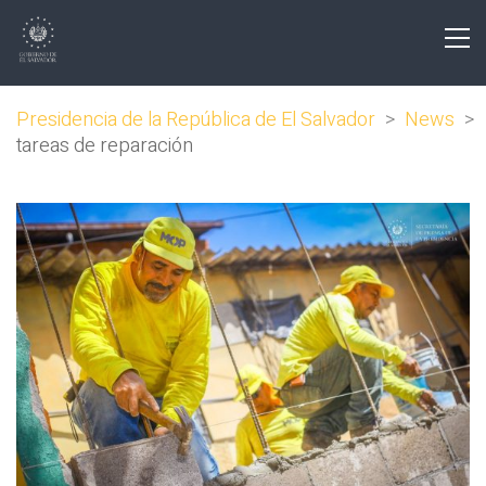
Presidencia de la República de El Salvador
>
News
>
tareas de reparación