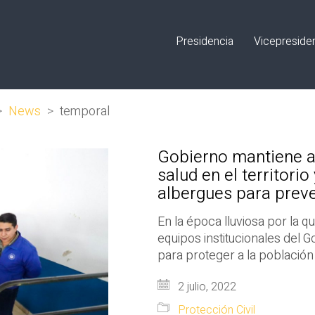
Presidencia
Vicepreside
>
News
>
temporal
Gobierno mantiene a
salud en el territori
albergues para prev
En la época lluviosa por la q
equipos institucionales del 
para proteger a la población
2 julio, 2022
Protección Civil