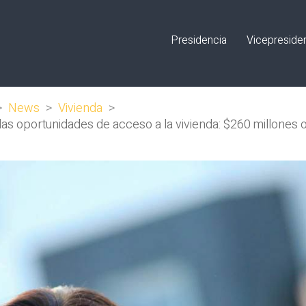
Presidencia
Vicepreside
>
News
>
Vivienda
>
las oportunidades de acceso a la vivienda: $260 millones 