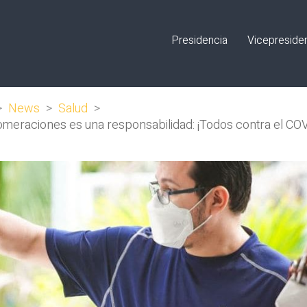
Presidencia
Vicepreside
>
News
>
Salud
>
glomeraciones es una responsabilidad: ¡Todos contra el CO