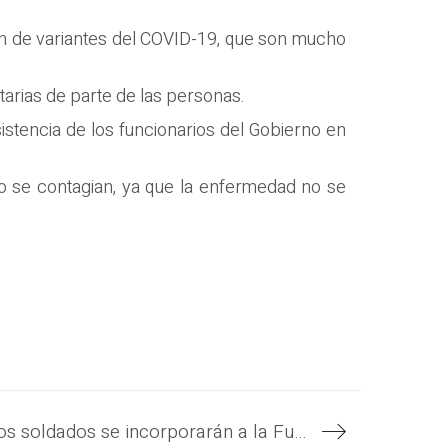
ión de variantes del COVID-19, que son mucho
tarias de parte de las personas.
sistencia de los funcionarios del Gobierno en
 se contagian, ya que la enfermedad no se
Un grupo de 1,400 nuevos soldados se incorporarán a la Fuerza Armada en octubre, lo que reforzará los logros del Plan Control Territorial