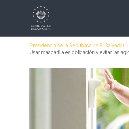
Presidencia de la República de El Salvador
Usar mascarilla es obligación y evitar las a