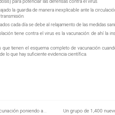
osis) para potenciar las defensas contra el virus.
ajado la guardia de manera inexplicable ante la circulac
 transmisión.
ados cada día se debe al relajamiento de las medidas sani
ación tiene contra el virus es la vacunación: de ahí la in
s que tienen el esquema completo de vacunación cuando
e lo que hay suficiente evidencia científica.
Gobierno refuerza la estrategia de vacunación poniendo a disposición de la población 23 centros móviles en diferentes puntos del país