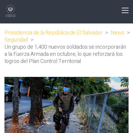
Presidencia de la República de El Salvador
>
News
>
Seguridad
>
Un grupo de 1,400 nuevos soldados se incorporarán
a la Fuerza Armada en octubre, lo que reforzará los
logros del Plan Control Territorial