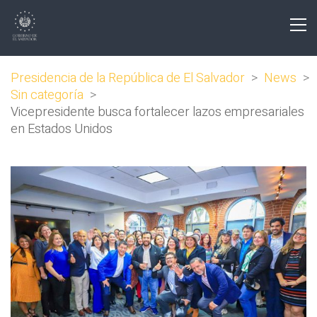
Presidencia de la República de El Salvador
>
News
>
Sin categoría
>
Vicepresidente busca fortalecer lazos empresariales
en Estados Unidos