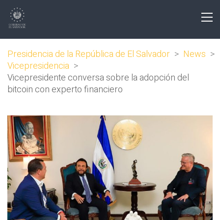
Presidencia de la República de El Salvador
>
News
>
Vicepresidencia
>
Vicepresidente conversa sobre la adopción del
bitcoin con experto financiero