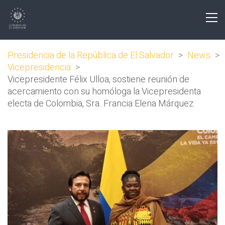
Presidencia de la República de El Salvador
>
News
>
Vicepresidencia
>
Vicepresidente Félix Ulloa, sostiene reunión de
acercamiento con su homóloga la Vicepresidenta
electa de Colombia, Sra. Francia Elena Márquez.