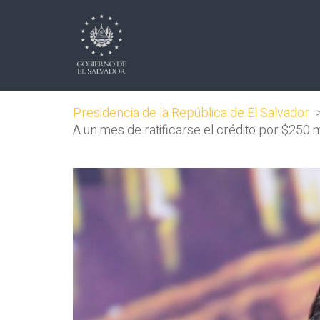
Presidencia de la República de El Salvador
A un mes de ratificarse el crédito por $250 