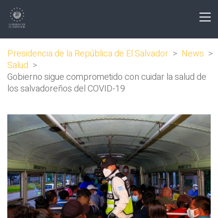
Presidencia de la República de El Salvador
>
News
>
Salud
>
Gobierno sigue comprometido con cuidar la salud de
los salvadoreños del COVID-19