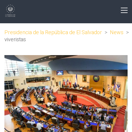
Presidencia de la República de El Salvador
>
News
>
viveristas