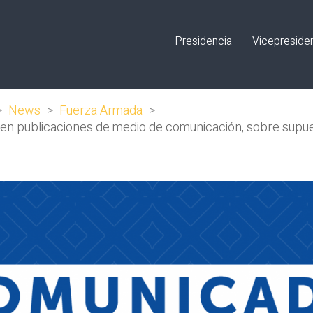
Presidencia
Vicepreside
>
News
>
Fuerza Armada
>
n publicaciones de medio de comunicación, sobre supuest