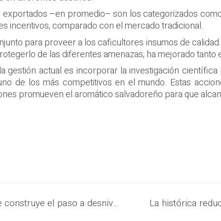
es exportados –en promedio– son los categorizados como d
s incentivos, comparado con el mercado tradicional.
njunto para proveer a los caficultores insumos de calida
 protegerlo de las diferentes amenazas, ha mejorado tanto
gestión actual es incorporar la investigación científica pa
no de los más competitivos en el mundo. Estas acciones
ciones promueven el aromático salvadoreño para que alc
Gobierno del Presidente Nayib Bukele construye el paso a desnivel más grande de El Salvador en el redondel Integración