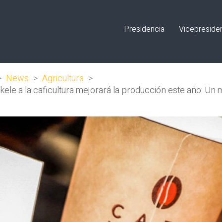
Presidencia
Vicepreside
>
News
>
Agricultura
>
le a la caficultura mejorará la producción este año: Un m