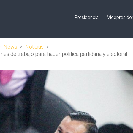
Presidencia
Vicepreside
>
News
>
Noticias
>
es de trabajo para hacer política partidaria y electoral