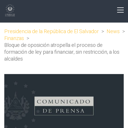
Presidencia de la República de El Salvador
>
News
>
Finanzas
>
Bloque de oposición atropella el proceso de
formación de ley para financiar, sin restricción, a los
alcaldes