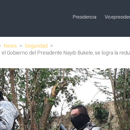
Presidencia
Vicepreside
>
News
>
Seguridad
>
or el Gobierno del Presidente Nayib Bukele, se logra la red