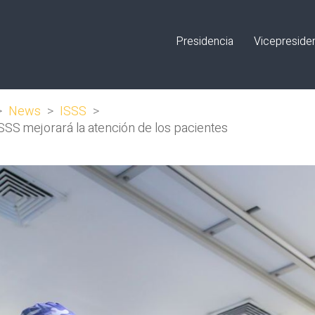
Presidencia
Vicepreside
>
News
>
ISSS
>
SSS mejorará la atención de los pacientes