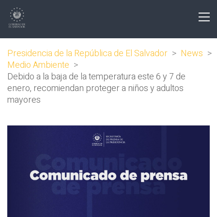
Presidencia de la República de El Salvador
>
News
>
Medio Ambiente
>
Debido a la baja de la temperatura este 6 y 7 de
enero, recomiendan proteger a niños y adultos
mayores