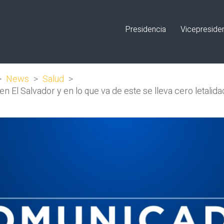
Presidencia
Vicepreside
>
News
>
Salud
>
 El Salvador y en lo que va de este se lleva cero letalid