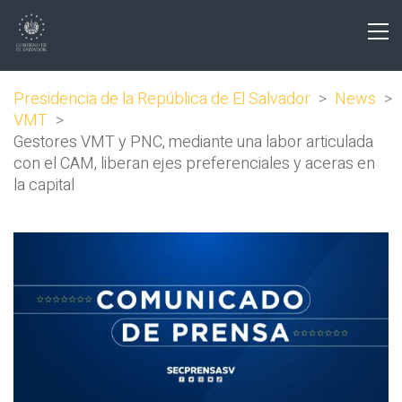
Presidencia de la República de El Salvador
>
News
>
VMT
>
Gestores VMT y PNC, mediante una labor articulada
con el CAM, liberan ejes preferenciales y aceras en
la capital