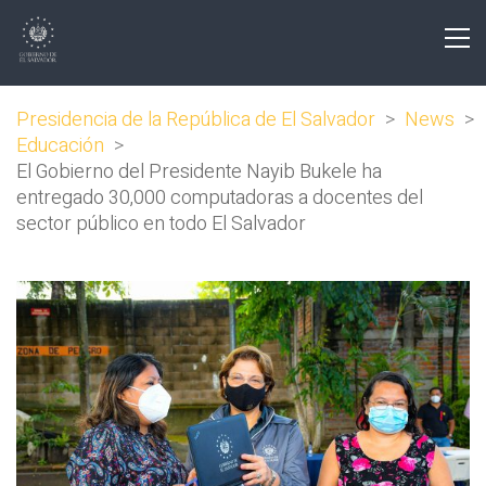
Presidencia de la República de El Salvador
>
News
>
Educación
>
El Gobierno del Presidente Nayib Bukele ha
entregado 30,000 computadoras a docentes del
sector público en todo El Salvador