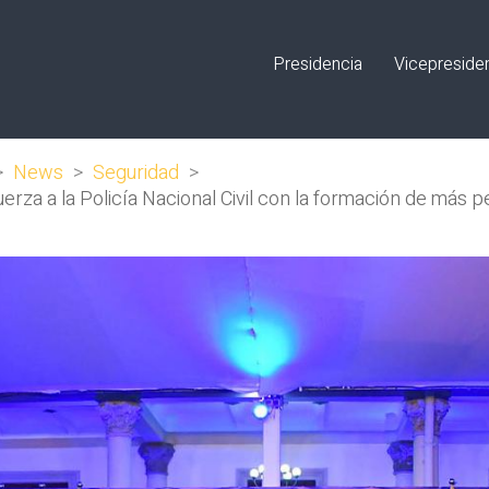
Presidencia
Vicepreside
>
News
>
Seguridad
>
erza a la Policía Nacional Civil con la formación de más p