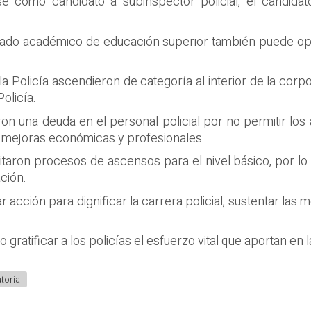
se como candidato a subinspector policial, el candid
grado académico de educación superior también puede opt
.
la Policía ascendieron de categoría al interior de la co
Policía.
ron una deuda en el personal policial por no permitir lo
mejoras económicas y profesionales.
itaron procesos de ascensos para el nivel básico, por lo 
ación.
r acción para dignificar la carrera policial, sustentar las
 gratificar a los policías el esfuerzo vital que aportan en l
toria