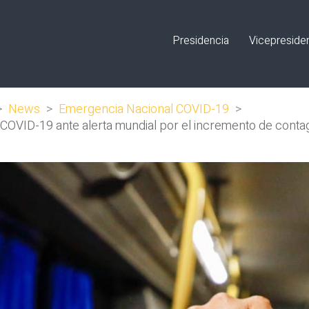
Presidencia
Vicepreside
>
News
>
Emergencia Nacional COVID-19
>
 COVID-19 ante alerta mundial por el incremento de conta