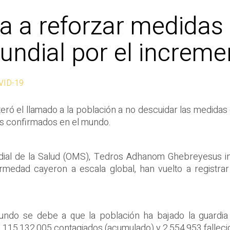
ma a reforzar medidas
undial por el increm
VID-19
eró el llamado a la población a no descuidar las medidas
os confirmados en el mundo.
undial de la Salud (OMS), Tedros Adhanom Ghebreyesus i
ermedad cayeron a escala global, han vuelto a registr
undo se debe a que la población ha bajado la guardia
 115,132,005 contagiados (acumulado) y 2,554,953 falleci