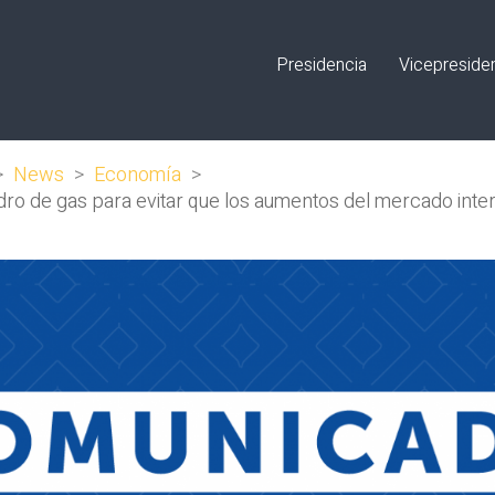
Presidencia
Vicepreside
>
News
>
Economía
>
indro de gas para evitar que los aumentos del mercado inte