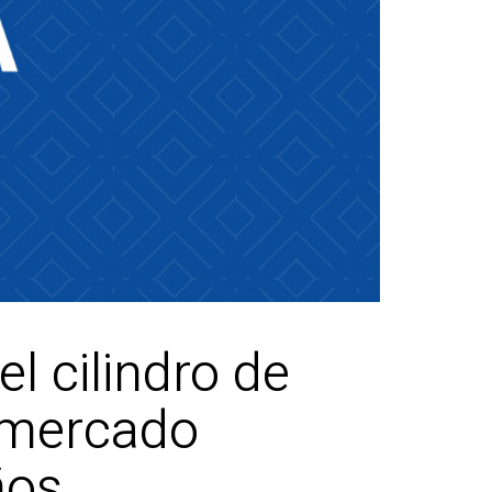
l cilindro de
l mercado
ños