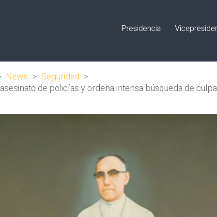
Presidencia
Vicepreside
>
News
>
Seguridad
>
e asesinato de policías y ordena intensa búsqueda de culp