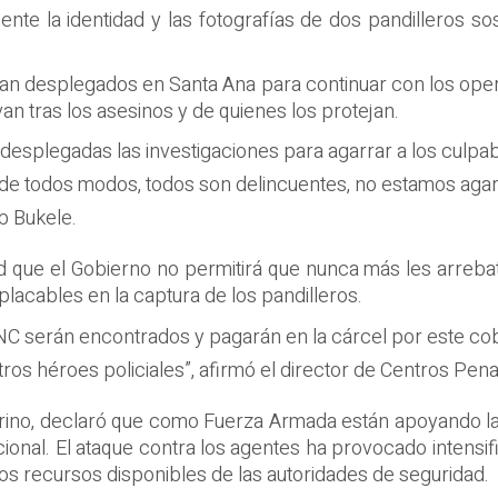
nte la identidad y las fotografías de dos pandilleros 
úan desplegados en Santa Ana para continuar con los oper
van tras los asesinos y de quienes los protejan.
 desplegadas las investigaciones para agarrar a los culpab
, de todos modos, todos son delincuentes, no estamos agarra
b Bukele.
 que el Gobierno no permitirá que nunca más les arrebate
placables en la captura de los pandilleros.
PNC serán encontrados y pagarán en la cárcel por este cob
tros héroes policiales”, afirmó el director de Centros Penal
Merino, declaró que como Fuerza Armada están apoyando l
onal. El ataque contra los agentes ha provocado intensi
 los recursos disponibles de las autoridades de seguridad.