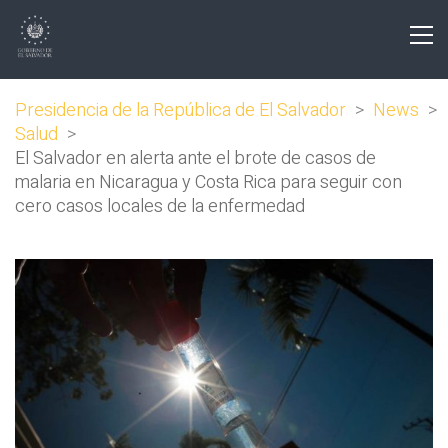
Presidencia de la República de El Salvador
>
News
>
Salud
>
El Salvador en alerta ante el brote de casos de
malaria en Nicaragua y Costa Rica para seguir con
cero casos locales de la enfermedad