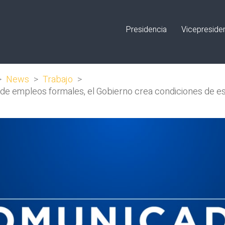
Presidencia
Vicepreside
>
News
>
Trabajo
>
n de empleos formales, el Gobierno crea condiciones de e