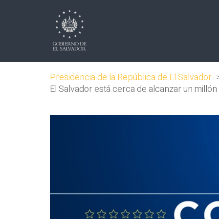
Presidencia de la República de El Salvador
El Salvador está cerca de alcanzar un milló