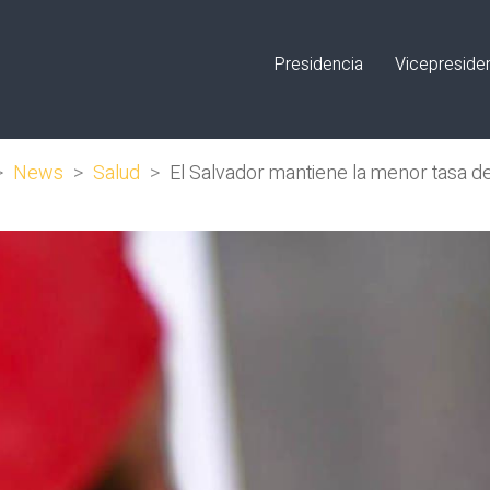
Presidencia
Vicepreside
>
News
>
Salud
>
El Salvador mantiene la menor tasa 