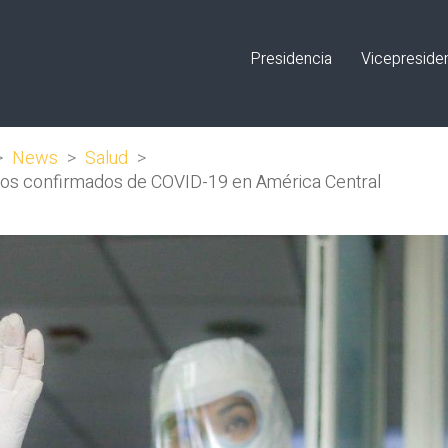
Presidencia
Vicepreside
>
News
>
Salud
>
asos confirmados de COVID-19 en América Central