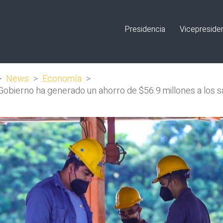
Presidencia
Vicepreside
>
News
>
Economía
>
 Gobierno ha generado un ahorro de $56.9 millones a los 