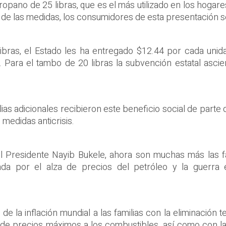
opano de 25 libras, que es el más utilizado en los hogares
n de las medidas, los consumidores de esta presentación 
35 libras, el Estado les ha entregado $12.44 por cada uni
 Para el tambo de 20 libras la subvención estatal ascie
ias adicionales recibieron este beneficio social de parte d
 medidas anticrisis.
 el Presidente Nayib Bukele, ahora son muchas más las fa
onada por el alza de precios del petróleo y la guerra
e la inflación mundial a las familias con la eliminación
ón de precios máximos a los combustibles, así como con 