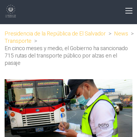
Presidencia de la República de El Salvador
>
News
>
Transporte
>
En cinco meses y medio, el Gobierno ha sancionado
715 rutas del transporte público por alzas en el
pasaje