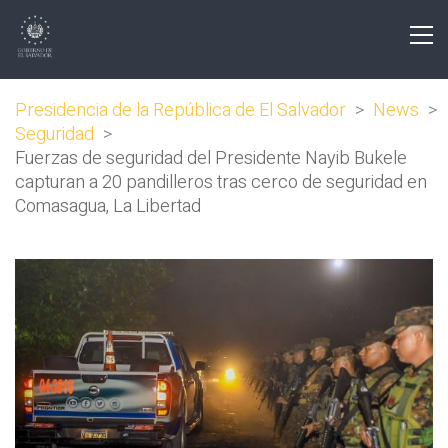
Presidencia de la República de El Salvador
>
News
>
Seguridad
>
Fuerzas de seguridad del Presidente Nayib Bukele
capturan a 20 pandilleros tras cerco de seguridad en
Comasagua, La Libertad