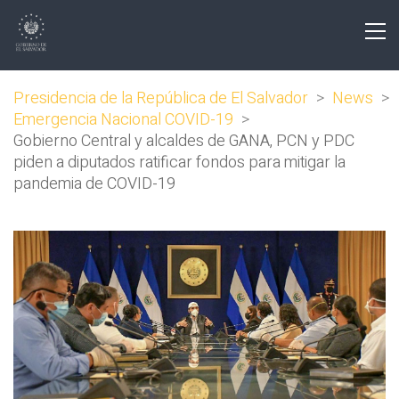
Presidencia de la República de El Salvador
>
News
>
Emergencia Nacional COVID-19
>
Gobierno Central y alcaldes de GANA, PCN y PDC
piden a diputados ratificar fondos para mitigar la
pandemia de COVID-19