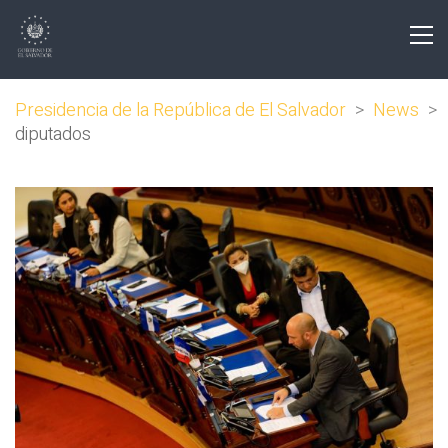
Presidencia de la República de El Salvador
>
News
>
diputados