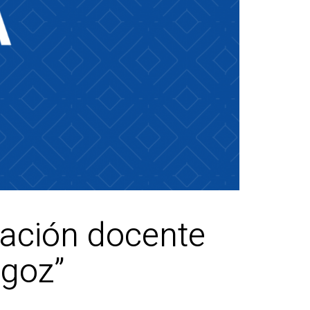
mación docente
ogoz”