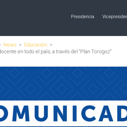
Presidencia
Vicepreside
>
News
>
Educación
>
ocente en todo el país, a través del “Plan Torogoz”