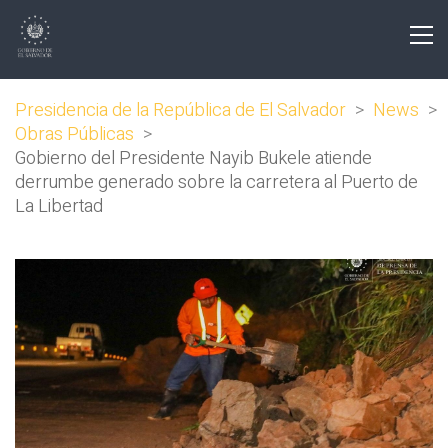
Presidencia de la República de El Salvador
>
News
>
Obras Públicas
>
Gobierno del Presidente Nayib Bukele atiende
derrumbe generado sobre la carretera al Puerto de
La Libertad