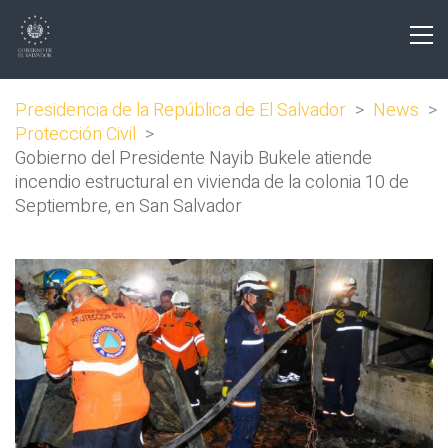
Presidencia de la República de El Salvador
>
News
>
Protección Civil
>
Gobierno del Presidente Nayib Bukele atiende
incendio estructural en vivienda de la colonia 10 de
Septiembre, en San Salvador