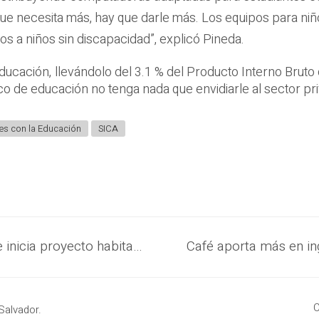
al que necesita más, hay que darle más. Los equipos para ni
s a niños sin discapacidad”, explicó Pineda.
cación, llevándolo del 3.1 % del Producto Interno Bruto d
o de educación no tenga nada que envidiarle al sector priv
es con la Educación
SICA
Gobierno del Presidente Nayib Bukele inicia proyecto habitacional para reasentar a familias de la comunidad Rafael A. Gutiérrez, en Ilopango
C
Salvador.