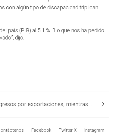
ños con algún tipo de discapacidad triplican
el país (PIB) al 5.1 %. “Lo que nos ha pedido
ado”, dijo.
Café aporta más en ingresos por exportaciones, mientras la base total de empresas que han colocado productos afuera sigue creciendo
ontáctenos
Facebook
Twitter X
Instagram