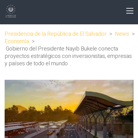
Presidencia de la República de El Salvador
>
News
>
Economía
>
Gobierno del Presidente Nayib Bukele conecta
proyectos estratégicos con inversionistas, empresas
y países de todo el mundo