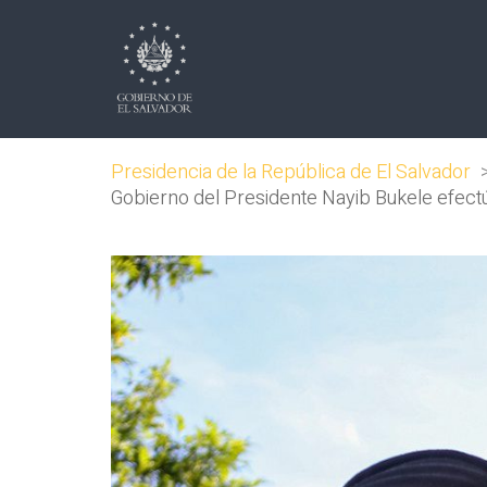
Presidencia de la República de El Salvador
Gobierno del Presidente Nayib Bukele efectú