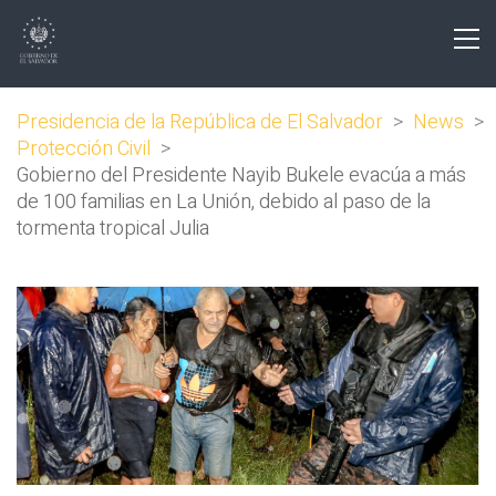
Presidencia de la República de El Salvador
>
News
>
Protección Civil
>
Gobierno del Presidente Nayib Bukele evacúa a más
de 100 familias en La Unión, debido al paso de la
tormenta tropical Julia