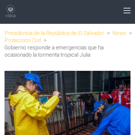
Presidencia de la República de El Salvador
>
News
>
Protección Civil
>
Gobierno responde a emergencias que ha
ocasionado la tormenta tropical Julia