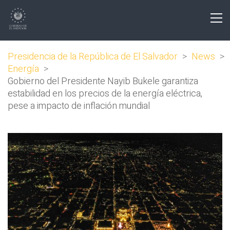
Presidencia de la República de El Salvador
>
News
>
Energía
>
Gobierno del Presidente Nayib Bukele garantiza
estabilidad en los precios de la energía eléctrica,
pese a impacto de inflación mundial