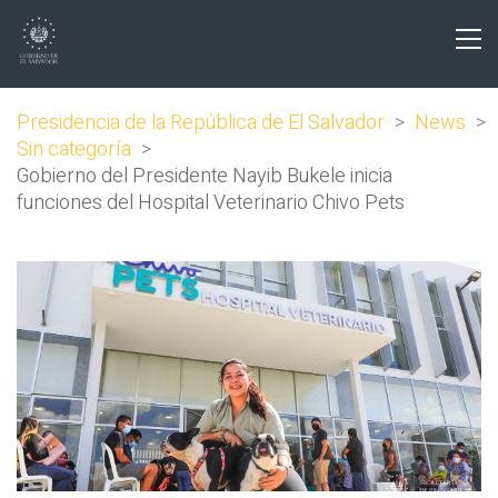
Presidencia de la República de El Salvador
>
News
>
Sin categoría
>
Gobierno del Presidente Nayib Bukele inicia
funciones del Hospital Veterinario Chivo Pets