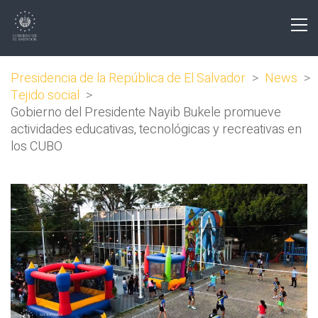
Presidencia de la República de El Salvador
>
News
>
Tejido social
>
Gobierno del Presidente Nayib Bukele promueve
actividades educativas, tecnológicas y recreativas en
los CUBO