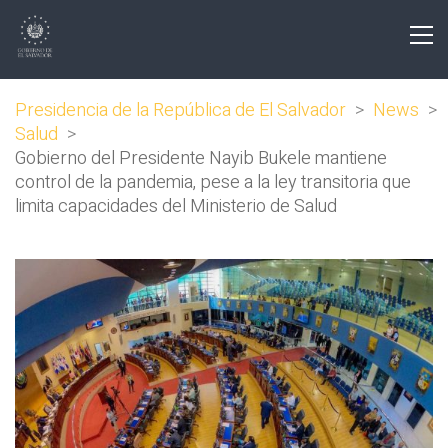
Presidencia de la República de El Salvador
>
News
>
Salud
>
Gobierno del Presidente Nayib Bukele mantiene
control de la pandemia, pese a la ley transitoria que
limita capacidades del Ministerio de Salud