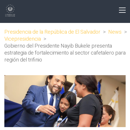
Presidencia de la República de El Salvador
>
News
>
Vicepresidencia
>
Gobierno del Presidente Nayib Bukele presenta
estrategia de fortalecimiento al sector cafetalero para
región del trifinio