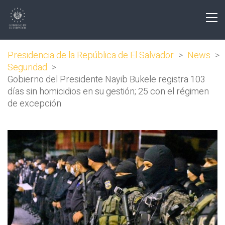
Presidencia de la República de El Salvador
>
News
>
Seguridad
>
Gobierno del Presidente Nayib Bukele registra 103
días sin homicidios en su gestión; 25 con el régimen
de excepción