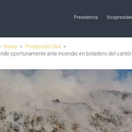
Presidencia
Vicepreside
>
News
>
Protección Civil
>
nde oportunamente ante incendio en botadero del cantón 