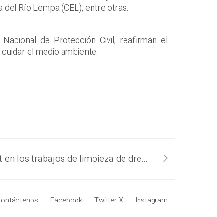
a del Río Lempa (CEL), entre otras.
Nacional de Protección Civil, reafirman el
 cuidar el medio ambiente.
Gobierno utiliza robot en los trabajos de limpieza de drenajes de la 49a avenida Sur y Alameda Roosevelt
ontáctenos
Facebook
Twitter X
Instagram