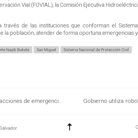
vación Vial (FOVIAL), la Comisión Ejecutiva Hidroeléctric
 través de las instituciones que conforman el Sistema 
de la población, atender de forma oportuna emergencias y
nte Nayib Bukele
San Miguel
Sistema Nacional de Protección Civil
El apoyo de la Fuerza Armada en las acciones de emergencia es clave para salvaguardar la vida de la población
C
Salvador.